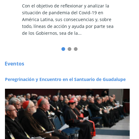
Con el objetivo de reflexionar y analizar la
Como fr
dinaria
situación de pandemia del Covid-19 en
realiza
(ciudad
América Latina, sus consecuencias y, sobre
2019, l
let -
todo, líneas de acción y ayuda por parte sea
Latina 
de los Gobiernos, sea de la...
años de 
Eventos
Peregrinación y Encuentro en el Santuario de Guadalupe