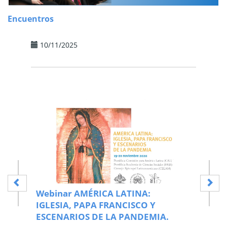
Encuentros
10/11/2025
10/11/
Webinar AMÉRICA LATINA:
Actas
L
IGLESIA, PAPA FRANCISCO Y
por el
ESCENARIOS DE LA PANDEMIA.
Confe