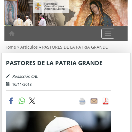
A
m
Home
»
Articulos
»
PASTORES DE LA PATRIA GRANDE
é
r
i
PASTORES DE LA PATRIA GRANDE
c
a
Redacción CAL
L
16/11/2018
a
t
i
n
a