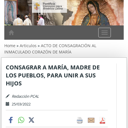
A
m
Home
»
Articulos
»
ACTO DE CONSAGRACIÓN AL
é
INMACULADO CORAZÓN DE MARÍA
r
i
c
CONSAGRAR A MARÍA, MADRE DE
a
LOS PUEBLOS, PARA UNIR A SUS
L
HIJOS
a
t
i
Redacción PCAL
n
25/03/2022
a