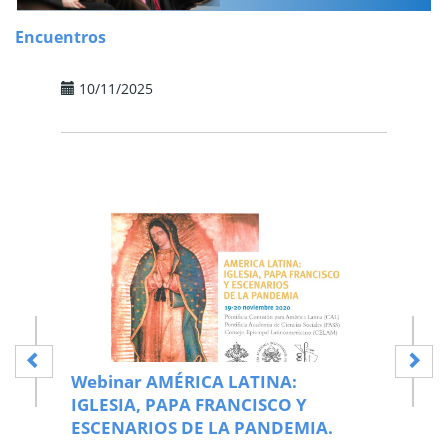
Encuentros
10/11/2025
10/11/
Webinar AMÉRICA LATINA:
Actas
L
IGLESIA, PAPA FRANCISCO Y
por el
ESCENARIOS DE LA PANDEMIA.
Confe