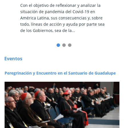
Con el objetivo de reflexionar y analizar la
Como fr
dinaria
situación de pandemia del Covid-19 en
realiza
(ciudad
América Latina, sus consecuencias y, sobre
2019, l
let -
todo, líneas de acción y ayuda por parte sea
Latina 
de los Gobiernos, sea de la...
años de 
Eventos
Peregrinación y Encuentro en el Santuario de Guadalupe