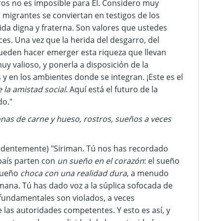
ros no es imposible para Él. Considero muy
migrantes se conviertan en testigos de los
da digna y fraterna. Son valores que ustedes
ces. Una vez que la herida del desgarro, del
pueden hacer emerger esta riqueza que llevan
 valioso, y ponerla a disposición de la
y en los ambientes donde se integran. ¡Este es el
 la amistad social.
Aquí está el futuro de la
do."
onas de carne y hueso, rostros, sueños a veces
edentemente) "Siriman. Tú nos has recordado
 país parten con
un sueño en el corazón
: el sueño
 sueño
choca con una realidad dura
, a menudo
mana. Tú has dado voz a la súplica sofocada de
fundamentales son violados, a veces
las autoridades competentes. Y esto es así, y