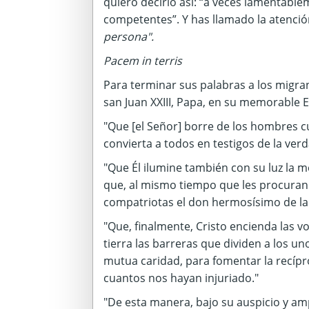
quiero decirlo así: “a veces lamentabl
competentes”.
Y has llamado la atenció
persona".
Pacem in terris
Para terminar sus palabras a los migra
san Juan XXIII, Papa, en su memorable En
"Que [el Señor] borre de los hombres c
convierta a todos en testigos de la verda
"Que Él ilumine también con su luz la 
que, al mismo tiempo que les procuran
compatriotas el don hermosísimo de la
"Que, finalmente, Cristo encienda las 
tierra las barreras que dividen a los un
mutua caridad, para fomentar la recípr
cuantos nos hayan injuriado."
"De esta manera, bajo su auspicio y a