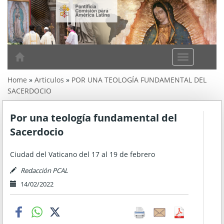
A
m
Home
»
Articulos
»
POR UNA TEOLOGÍA FUNDAMENTAL DEL
é
SACERDOCIO
r
i
c
Por una teología fundamental del
a
Sacerdocio
L
a
Ciudad del Vaticano del 17 al 19 de febrero
t
i
Redacción PCAL
n
14/02/2022
a