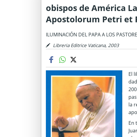
obispos de América La
Apostolorum Petri et P
ILUMINACIÓN DEL PAPA A LOS PASTORE
Libreria Editrice Vaticana, 2003
El 
dad
200
pas
la 
apo
En 
Jua